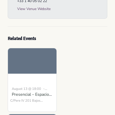
+33 1 40 05 02 22
View Venue Website
Related Events
-
August 13 @ 18:00
Presencial – Espacio
19:00
CEST
para la Presencia y el
C/Pere IV 201 Bajos
Barcelona
Equilibrio
,
08018
Spain