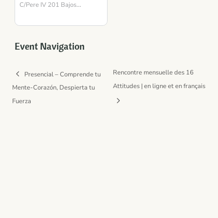
para la Presencia y el
C/Pere IV 201 Bajos
Barcelona
Equilibrio
,
08018
Spain
Event Navigation
Rencontre mensuelle des 16
Presencial – Comprende tu
Attitudes | en ligne et en français
Mente-Corazón, Despierta tu
Fuerza