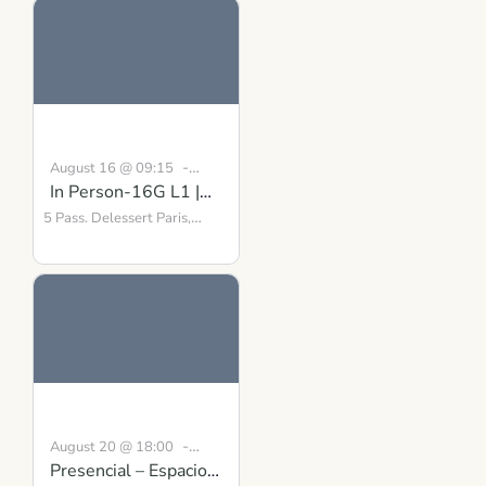
-
August 16 @ 09:15
In Person-16G L1 |
August 30 @ 16:30
BST
Building Inner
5 Pass. Delessert
Paris
,
75010
Strength Course in
France
Scotland
-
August 20 @ 18:00
Presencial – Espacio
19:00
CEST