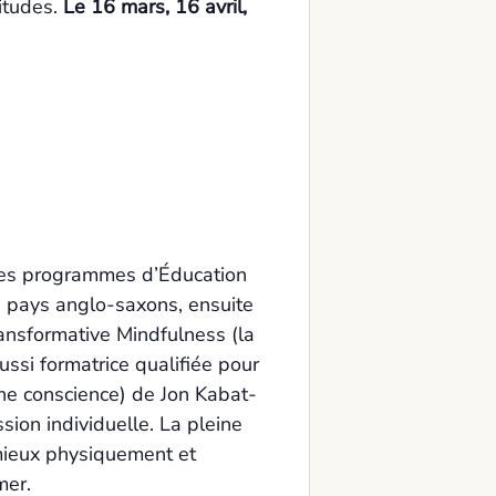
titudes.
Le 16 mars, 16 avril,
 les programmes d’Éducation
e pays anglo-saxons, ensuite
ransformative Mindfulness (la
ssi formatrice qualifiée pour
ine conscience) de Jon Kabat-
ion individuelle. La pleine
 mieux physiquement et
mer.