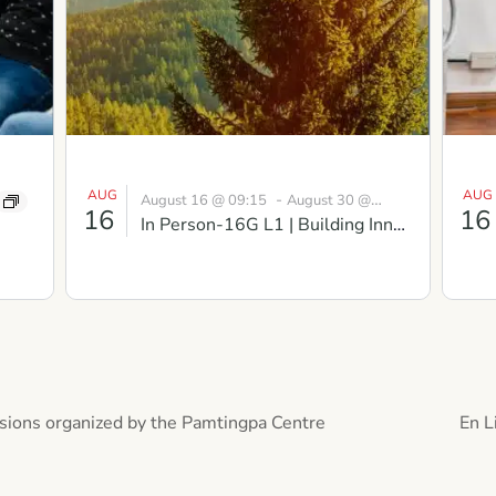
AUG
AUG
-
August 16 @ 09:15
August 30 @
16
16
In Person-16G L1 | Building Inner
16:30
BST
Strength Course in Scotland
sions organized by the Pamtingpa Centre
En L