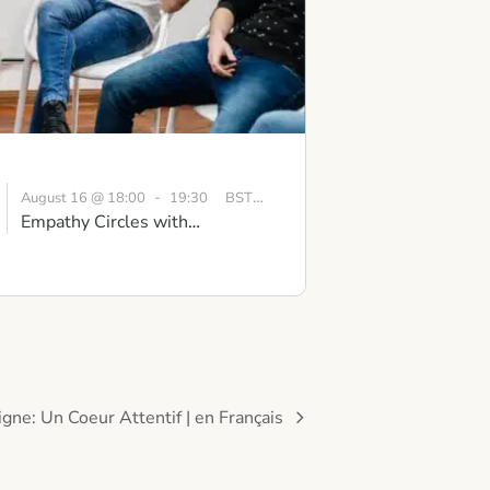
-
August 16 @ 18:00
19:30
BST
Empathy Circles with
Conversations that Matter:
Gaining Clarity and Mutual
Understanding
igne: Un Coeur Attentif | en Français