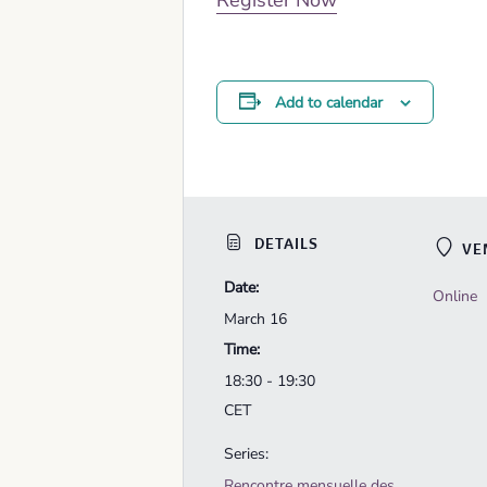
Register Now
Add to calendar
DETAILS
VE
Date:
Online
March 16
Time:
18:30 - 19:30
CET
Series:
Rencontre mensuelle des