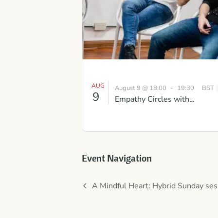
AUG
-
August 9 @ 18:00
19:30
BST
9
Empathy Circles with
Conversations that Matter:
Gaining Clarity and Mutual
Understanding
Event Navigation
A Mindful Heart: Hybrid Sunday ses