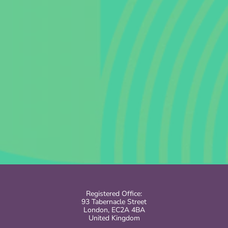
Registered Office:
93 Tabernacle Street
London, EC2A 4BA
United Kingdom