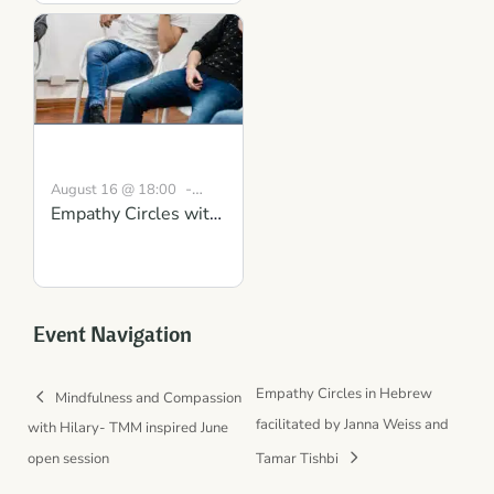
Scotland
-
August 16 @ 18:00
Empathy Circles with
19:30
BST
Conversations that
Matter: Gaining
Clarity and Mutual
Understanding
Event Navigation
Empathy Circles in Hebrew
Mindfulness and Compassion
facilitated by Janna Weiss and
with Hilary- TMM inspired June
open session
Tamar Tishbi