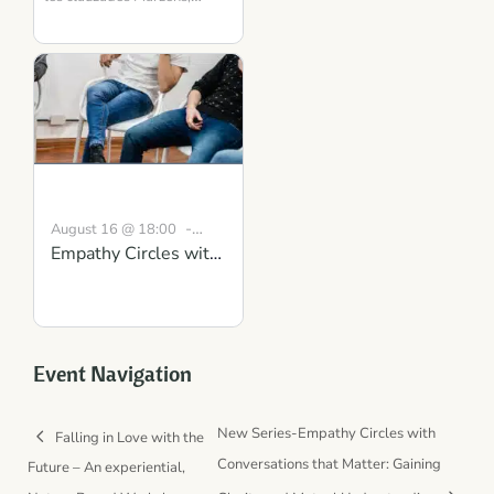
tarn
Strength Course in
81500
France
Scotland
-
August 16 @ 18:00
Empathy Circles with
19:30
BST
Conversations that
Matter: Gaining
Clarity and Mutual
Understanding
Event Navigation
New Series-Empathy Circles with
Falling in Love with the
Conversations that Matter: Gaining
Future – An experiential,