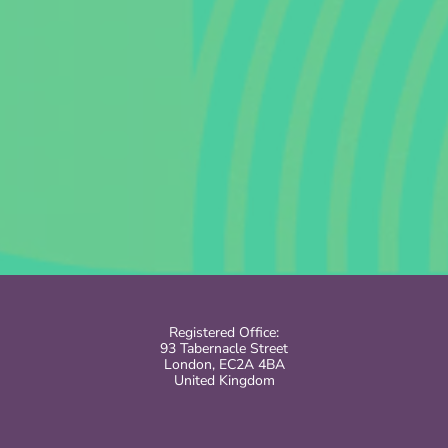
Registered Office:
93 Tabernacle Street
London, EC2A 4BA
United Kingdom