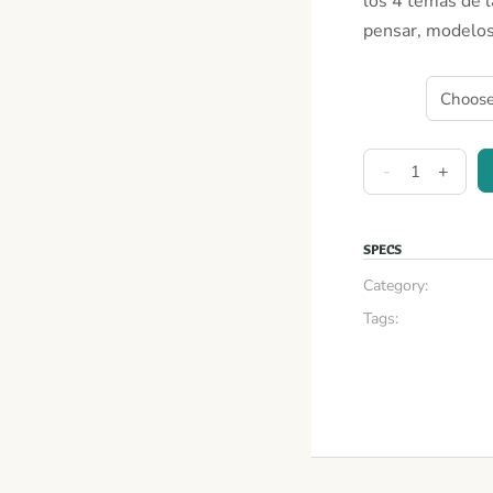
los 4 temas de l
pensar, modelos 
-
+
SPECS
Category:
Tags: