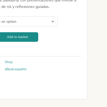
a Sabiduría, con presentaciones que invitan a
de rol y reflexiones guiadas.
Add to basket
Shop
eBook
,
español