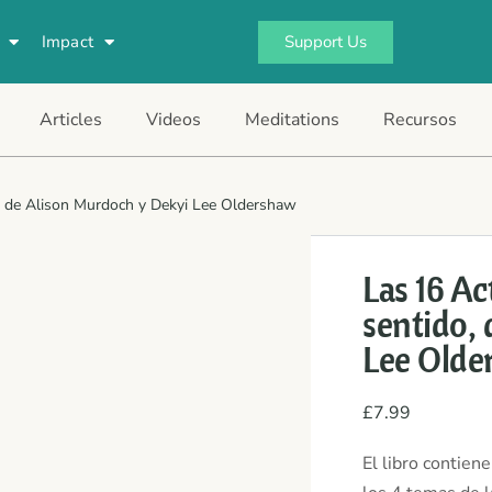
Support Us
Impact
Articles
Videos
Meditations
Recursos
o, de Alison Murdoch y Dekyi Lee Oldershaw
Las 16 Ac
sentido,
Lee Olde
£
7.99
El libro contien